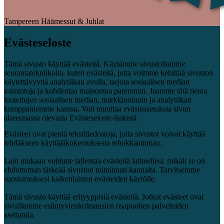
Tampereen Häämessut & Juhlat
Evästeseloste
Tämä sivusto käyttää evästeitä. Käytämme sivustollamme
seurantatekniikoita, kuten evästeitä, jotta voimme kehittää sivuston
käytettävyyttä analytiikan avulla, tarjota sosiaalisen median
toimintoja ja kohdentaa mainontaa paremmin. Jaamme tätä tietoa
luotettujen sosiaalisen median, markkinoinnin ja analytiikan
kumppaniemme kanssa. Voit muuttaa evästeasetuksia sivun
alareunassa olevasta Evästeseloste-linkistä.
Evästeet ovat pieniä tekstitiedostoja, joita sivustot voivat käyttää
tehdäkseen käyttäjäkokemuksesta tehokkaamman.
Lain mukaan voimme tallentaa evästeitä laitteellesi, mikäli se on
ehdottoman tärkeää sivuston toiminnan kannalta. Tarvitsemme
suostumuksesi kaikenlaisten evästeiden käytölle.
Tämä sivusto käyttää erityyppisiä evästeitä. Jotkut evästeet ovat
sivuillamme esiintyvienkolmansien osapuolten palveluiden
asettamia.