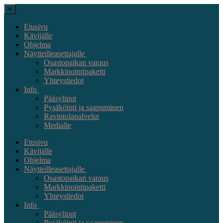
×
Etusivu
Kävijälle
Ohjelma
Näytteilleasettajalle
Osastopaikan varaus
Markkinointipaketti
Yhteystiedot
Info
Pääsyliput
Pysäköinti ja saapuminen
Ravintolapalvelut
Medialle
Etusivu
Kävijälle
Ohjelma
Näytteilleasettajalle
Osastopaikan varaus
Markkinointipaketti
Yhteystiedot
Info
Pääsyliput
Pysäköinti ja saapuminen