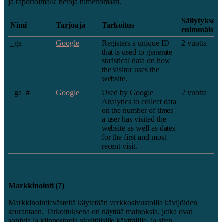
ja raportoimalla tietoja nimettömästi.
Säilytyksen
Nimi
Tarjoaja
Tarkoitus
enimmäiske
_ga
Google
Registers a unique ID
2 vuotta
that is used to generate
statistical data on how
the visitor uses the
website.
_ga_#
Google
Used by Google
2 vuotta
Analytics to collect data
on the number of times
a user has visited the
website as well as dates
for the first and most
recent visit.
Markkinointi (7)
Markkinointievästeitä käytetään verkkosivustoilla kävijöiden
seurantaan. Tarkoituksena on näyttää mainoksia, jotka ovat
sopivia ja kiinnostavia yksittäisille käyttäjille, ja siten