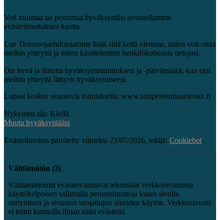
Voit muuttaa tai peruuttaa hyväksyntäsi sivustollamme
evästeilmoituksen kautta.
Lue Tietosuojaehdoistamme lisää siitä keitä olemme, miten voit ottaa
meihin yhteyttä ja miten käsittelemme henkilökohtaisia tietojasi.
Ole hyvä ja ilmoita hyväksymistunnuksesi ja -päivämäärä, kun otat
meihin yhteyttä liittyen hyväksymiseesi.
Lupasi koskee seuraavia toimialueita: www.tampereenhaamessut.fi
Nykyinen tila: Kiellä.
Muuta hyväksyntääsi
Evästeilmoitus päivitetty viimeksi 23/07/2026, tekijä:
Cookiebot
:
Välttämätön (3)
Välttämättömät evästeet auttavat tekemään verkkosivustosta
käyttökelpoisen sallimalla perustoimintoja kuten sivulla
siirtymisen ja sivuston suojattujen alueiden käytön. Verkkosivusto
ei toimi kunnolla ilman näitä evästeitä.