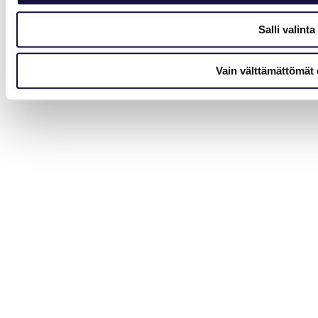
movements and various
ad providers' bids for
Salli valinta
displaying user ads.
Vain välttämättömät 