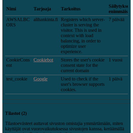
Säilytyksen
Nimi
Tarjoaja
Tarkoitus
enimmäiske
AWSALBC
alihankinta.fi
Registers which server-
7 päivää
ORS
cluster is serving the
visitor. This is used in
context with load
balancing, in order to
optimize user
experience.
CookieCons
Cookiebot
Stores the user's cookie
1 vuosi
ent
consent state for the
current domain
test_cookie
Google
Used to check if the
1 päivä
user's browser supports
cookies.
Tilastot (2)
Tilastoevästeet auttavat sivuston omistajia ymmärtämään, miten
käyttäjät ovat vuorovaikutuksessa sivustojen kanssa, keräämällä