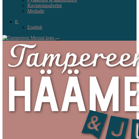
Ravintolapalvelut
Medialle
fi
English