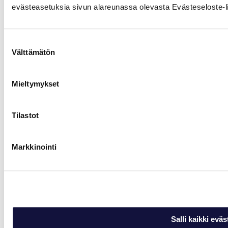
This serves to optimise
evästeasetuksia sivun alareunassa olevasta Evästeseloste-li
the relevance of the
advertisements on the
website.
Suostumuksen
C
Adform
Used to check if the
1
Välttämätön
valinta
user's browser supports
kuukausi
cookies.
lastExternal
Meta
Detects how the user
Pysyvä
Mieltymykset
Referrer
Platforms,
reached the website by
Inc.
registering their last
URL-address.
Tilastot
lastExternal
Meta
Detects how the user
Pysyvä
ReferrerTime
Platforms,
reached the website by
Inc.
registering their last
Markkinointi
URL-address.
uid
Adform
Registers a unique user
2
ID that recognises the
kuukautt
user's browser when
a
visiting websites that
use the same ad
network. The purpose is
to optimise display of
Salli kaikki eväs
ads based on the user's