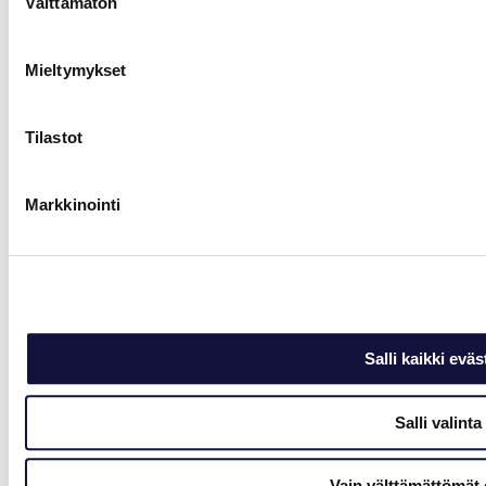
Välttämätön
valinta
Mieltymykset
Tilastot
Markkinointi
Salli kaikki eväs
Salli valinta
Vain välttämättömät 