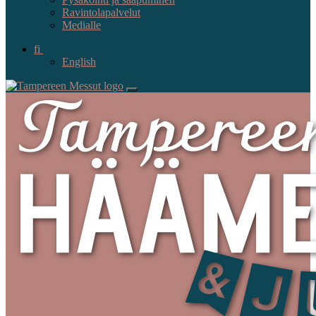
Ravintolapalvelut
Medialle
fi
English