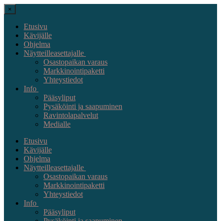
×
Etusivu
Kävijälle
Ohjelma
Näytteilleasettajalle
Osastopaikan varaus
Markkinointipaketti
Yhteystiedot
Info
Pääsyliput
Pysäköinti ja saapuminen
Ravintolapalvelut
Medialle
Etusivu
Kävijälle
Ohjelma
Näytteilleasettajalle
Osastopaikan varaus
Markkinointipaketti
Yhteystiedot
Info
Pääsyliput
Pysäköinti ja saapuminen