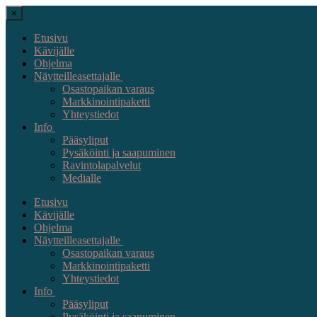
×
Etusivu
Kävijälle
Ohjelma
Näytteilleasettajalle
Osastopaikan varaus
Markkinointipaketti
Yhteystiedot
Info
Pääsyliput
Pysäköinti ja saapuminen
Ravintolapalvelut
Medialle
Etusivu
Kävijälle
Ohjelma
Näytteilleasettajalle
Osastopaikan varaus
Markkinointipaketti
Yhteystiedot
Info
Pääsyliput
Pysäköinti ja saapuminen