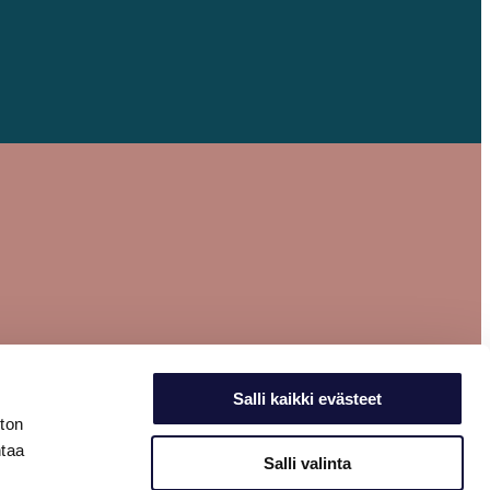
Salli kaikki evästeet
ston
ntaa
Salli valinta