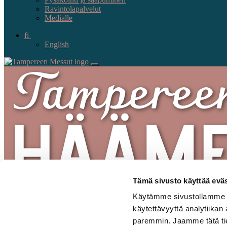
Ravintolapalvelut
Medialle
fi
English
Tämä sivusto käyttää eväs
Käytämme sivustollamme se
käytettävyyttä analytiikan
paremmin. Jaamme tätä tiet