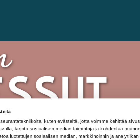
teitä
urantatekniikoita, kuten evästeitä, jotta voimme kehittää sivu
 avulla, tarjota sosiaalisen median toimintoja ja kohdentaa maino
oa luotettujen sosiaalisen median, markkinoinnin ja analytiikan