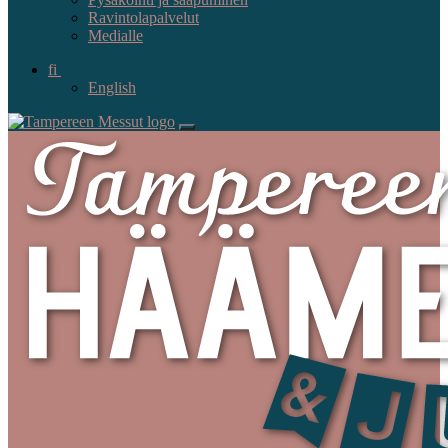
Ravintolapalvelut
Medialle
fi
English