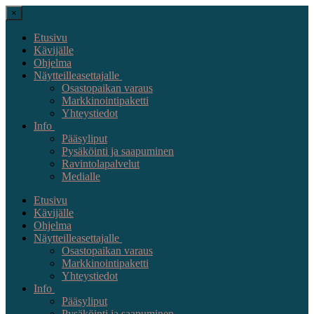
×
Etusivu
Kävijälle
Ohjelma
Näytteilleasettajalle
Osastopaikan varaus
Markkinointipaketti
Yhteystiedot
Info
Pääsyliput
Pysäköinti ja saapuminen
Ravintolapalvelut
Medialle
Etusivu
Kävijälle
Ohjelma
Näytteilleasettajalle
Osastopaikan varaus
Markkinointipaketti
Yhteystiedot
Info
Pääsyliput
Pysäköinti ja saapuminen