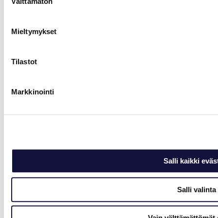
Välttämätön
valinta
Mieltymykset
Tilastot
Markkinointi
Salli kaikki eväs
Salli valinta
Vain välttämättömät 