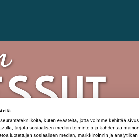
teitä
urantatekniikoita, kuten evästeitä, jotta voimme kehittää sivu
 avulla, tarjota sosiaalisen median toimintoja ja kohdentaa maino
oa luotettujen sosiaalisen median, markkinoinnin ja analytiikan