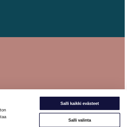
Salli kaikki evästeet
ston
ntaa
Salli valinta