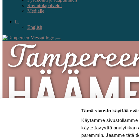
Ravintolapalvelut
Medialle
fi
English
Tämä sivusto käyttää eväs
Käytämme sivustollamme se
käytettävyyttä analytiikan
paremmin. Jaamme tätä tiet