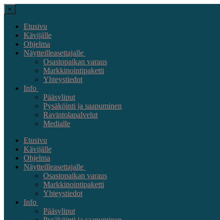
×
Etusivu
Kävijälle
Ohjelma
Näytteilleasettajalle
Osastopaikan varaus
Markkinointipaketti
Yhteystiedot
Info
Pääsyliput
Pysäköinti ja saapuminen
Ravintolapalvelut
Medialle
Etusivu
Kävijälle
Ohjelma
Näytteilleasettajalle
Osastopaikan varaus
Markkinointipaketti
Yhteystiedot
Info
Pääsyliput
Pysäköinti ja saapuminen