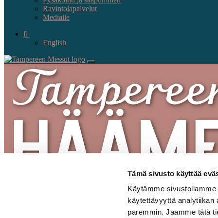
Ravintolapalvelut
Medialle
fi
English
Tämä sivusto käyttää eväs
Käytämme sivustollamme se
käytettävyyttä analytiikan
paremmin. Jaamme tätä tiet