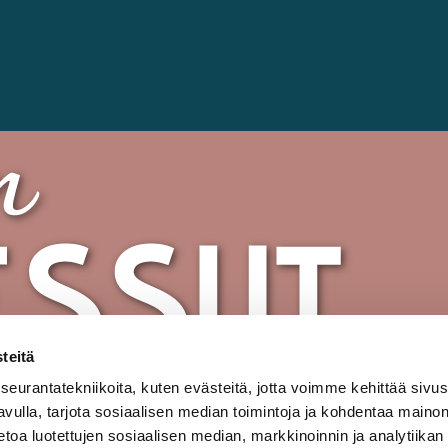
teitä
urantatekniikoita, kuten evästeitä, jotta voimme kehittää sivu
 avulla, tarjota sosiaalisen median toimintoja ja kohdentaa maino
oa luotettujen sosiaalisen median, markkinoinnin ja analytiikan