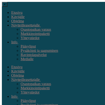
×
Etusivu
Kävijälle
Ohjelma
Näytteilleasettajalle
Osastopaikan varaus
Markkinointipaketti
Yhteystiedot
Info
Pääsyliput
Pysäköinti ja saapuminen
Ravintolapalvelut
Medialle
Etusivu
Kävijälle
Ohjelma
Näytteilleasettajalle
Osastopaikan varaus
Markkinointipaketti
Yhteystiedot
Info
Pääsyliput
Pysäköinti ja saapuminen