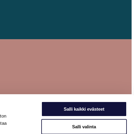
Salli kaikki evästeet
ston
ntaa
Salli valinta