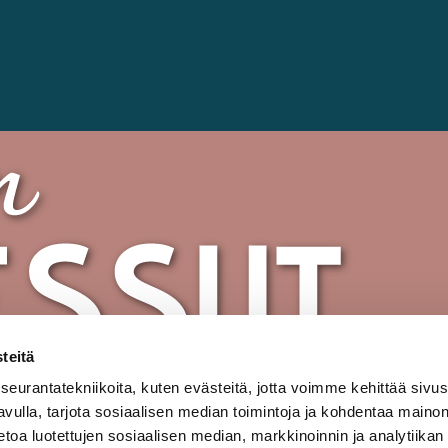
teitä
urantatekniikoita, kuten evästeitä, jotta voimme kehittää sivu
 avulla, tarjota sosiaalisen median toimintoja ja kohdentaa maino
oa luotettujen sosiaalisen median, markkinoinnin ja analytiikan