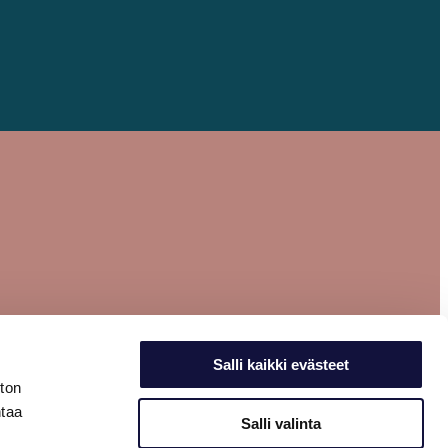
Salli kaikki evästeet
ston
ntaa
Salli valinta