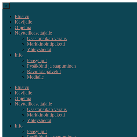
×
Etusivu
Kävijälle
Ohjelma
Näytteilleasettajalle
Osastopaikan varaus
Markkinointipaketti
Yhteystiedot
Info
Pääsyliput
Pysäköinti ja saapuminen
Ravintolapalvelut
Medialle
Etusivu
Kävijälle
Ohjelma
Näytteilleasettajalle
Osastopaikan varaus
Markkinointipaketti
Yhteystiedot
Info
Pääsyliput
Pysäköinti ja saapuminen