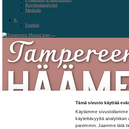
Ravintolapalvelut
Medialle
fi
English
Tämä sivusto käyttää eväs
Käytämme sivustollamme se
käytettävyyttä analytiikan
paremmin. Jaamme tätä tiet