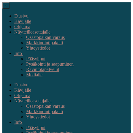
×
Etusivu
Kävijälle
Ohjelma
Näytteilleasettajalle
Osastopaikan varaus
Markkinointipaketti
Yhteystiedot
Info
Pääsyliput
Pysäköinti ja saapuminen
Ravintolapalvelut
Medialle
Etusivu
Kävijälle
Ohjelma
Näytteilleasettajalle
Osastopaikan varaus
Markkinointipaketti
Yhteystiedot
Info
Pääsyliput
Pysäköinti ja saapuminen