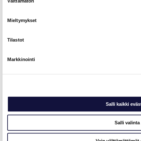
Välttämätön
valinta
Mieltymykset
Tilastot
Markkinointi
Salli kaikki eväs
Salli valinta
Vain välttämättömät 