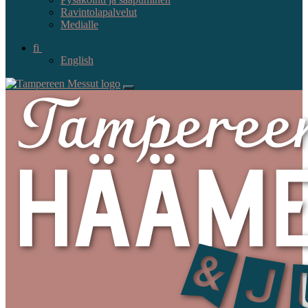
Ravintolapalvelut
Medialle
fi
English