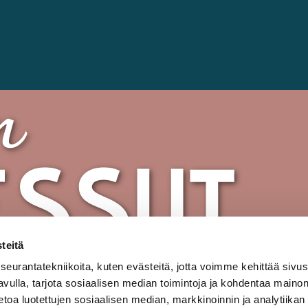
teitä
urantatekniikoita, kuten evästeitä, jotta voimme kehittää sivu
 avulla, tarjota sosiaalisen median toimintoja ja kohdentaa maino
oa luotettujen sosiaalisen median, markkinoinnin ja analytiikan