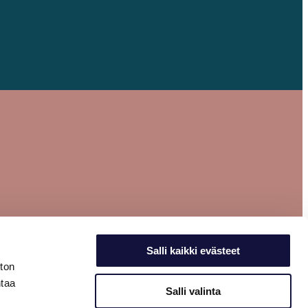
Salli kaikki evästeet
ston
ntaa
Salli valinta