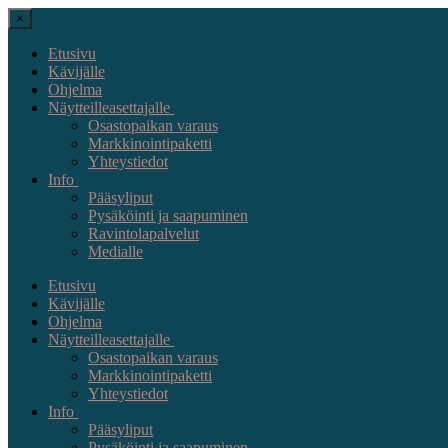
×
Etusivu
Kävijälle
Ohjelma
Näytteilleasettajalle
Osastopaikan varaus
Markkinointipaketti
Yhteystiedot
Info
Pääsyliput
Pysäköinti ja saapuminen
Ravintolapalvelut
Medialle
Etusivu
Kävijälle
Ohjelma
Näytteilleasettajalle
Osastopaikan varaus
Markkinointipaketti
Yhteystiedot
Info
Pääsyliput
Pysäköinti ja saapuminen