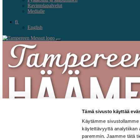
Ravintolapalvelut
Medialle
fi
English
Tämä sivusto käyttää eväs
Käytämme sivustollamme se
käytettävyyttä analytiikan
paremmin. Jaamme tätä tiet