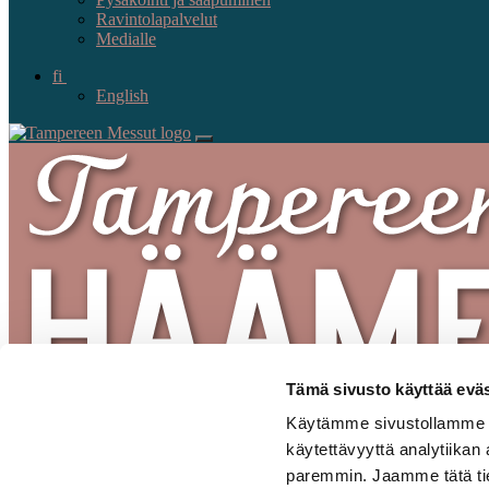
Ravintolapalvelut
Medialle
fi
English
Tämä sivusto käyttää eväs
Käytämme sivustollamme se
käytettävyyttä analytiikan
paremmin. Jaamme tätä tiet