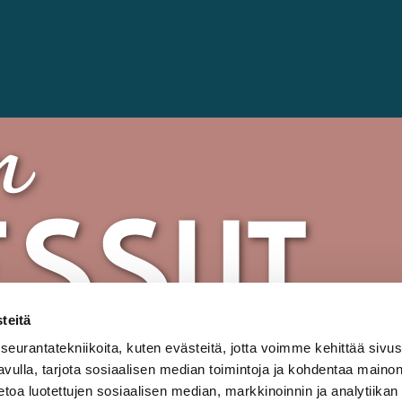
teitä
urantatekniikoita, kuten evästeitä, jotta voimme kehittää sivu
 avulla, tarjota sosiaalisen median toimintoja ja kohdentaa maino
oa luotettujen sosiaalisen median, markkinoinnin ja analytiikan