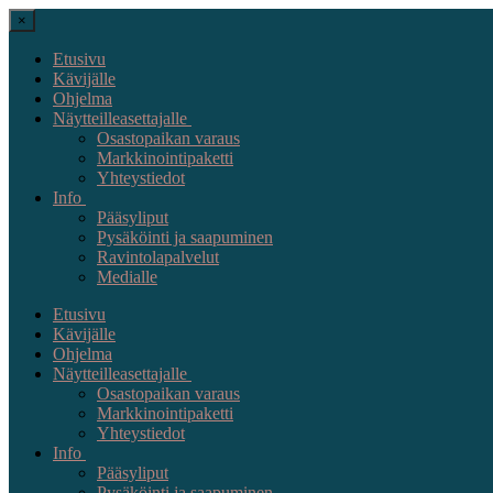
×
Etusivu
Kävijälle
Ohjelma
Näytteilleasettajalle
Osastopaikan varaus
Markkinointipaketti
Yhteystiedot
Info
Pääsyliput
Pysäköinti ja saapuminen
Ravintolapalvelut
Medialle
Etusivu
Kävijälle
Ohjelma
Näytteilleasettajalle
Osastopaikan varaus
Markkinointipaketti
Yhteystiedot
Info
Pääsyliput
Pysäköinti ja saapuminen