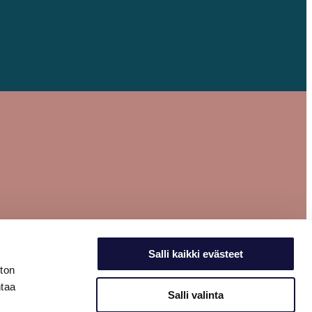
Salli kaikki evästeet
ston
ntaa
Salli valinta