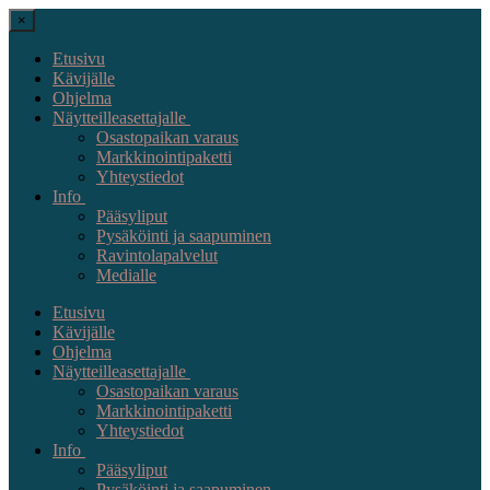
×
Etusivu
Kävijälle
Ohjelma
Näytteilleasettajalle
Osastopaikan varaus
Markkinointipaketti
Yhteystiedot
Info
Pääsyliput
Pysäköinti ja saapuminen
Ravintolapalvelut
Medialle
Etusivu
Kävijälle
Ohjelma
Näytteilleasettajalle
Osastopaikan varaus
Markkinointipaketti
Yhteystiedot
Info
Pääsyliput
Pysäköinti ja saapuminen