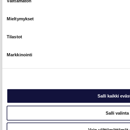
Välttämätön
valinta
Mieltymykset
Tilastot
Markkinointi
Salli kaikki eväs
Salli valinta
Vain välttämättömät 