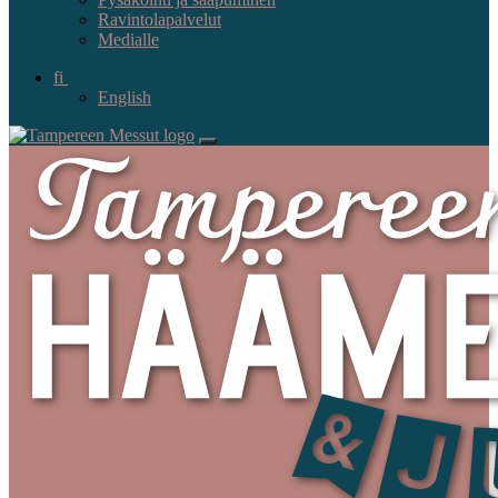
Ravintolapalvelut
Medialle
fi
English