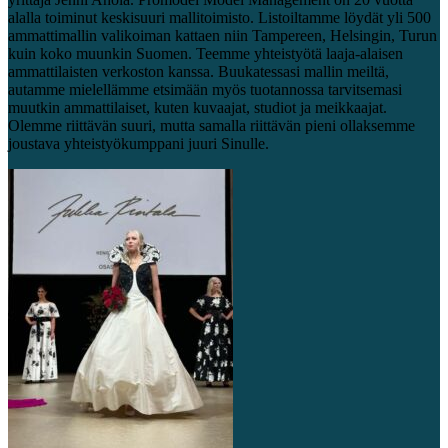
alalla toiminut keskisuuri mallitoimisto. Listoiltamme löydät yli 500
ammattimallin valikoiman kattaen niin Tampereen, Helsingin, Turun
kuin koko muunkin Suomen. Teemme yhteistyötä laaja-alaisen
ammattilaisten verkoston kanssa. Buukatessasi mallin meiltä,
autamme mielellämme etsimään myös tuotannossa tarvitsemasi
muutkin ammattilaiset, kuten kuvaajat, studiot ja meikkaajat.
Olemme riittävän suuri, mutta samalla riittävän pieni ollaksemme
joustava yhteistyökumppani juuri Sinulle.