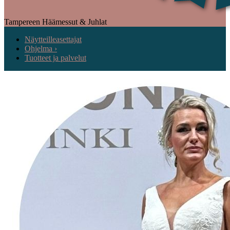
Tampereen Häämessut & Juhlat
Näytteilleasettajat
Ohjelma ›
Tuotteet ja palvelut