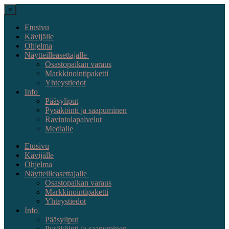
×
Etusivu
Kävijälle
Ohjelma
Näytteilleasettajalle
Osastopaikan varaus
Markkinointipaketti
Yhteystiedot
Info
Pääsyliput
Pysäköinti ja saapuminen
Ravintolapalvelut
Medialle
Etusivu
Kävijälle
Ohjelma
Näytteilleasettajalle
Osastopaikan varaus
Markkinointipaketti
Yhteystiedot
Info
Pääsyliput
Pysäköinti ja saapuminen