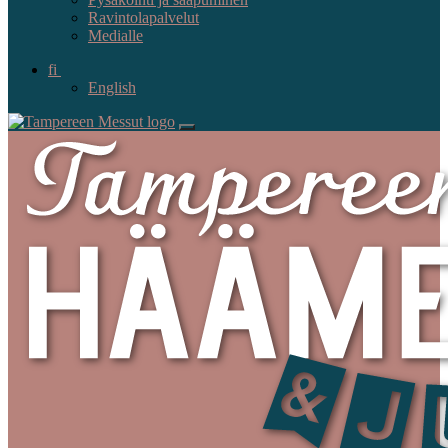
Ravintolapalvelut
Medialle
fi
English