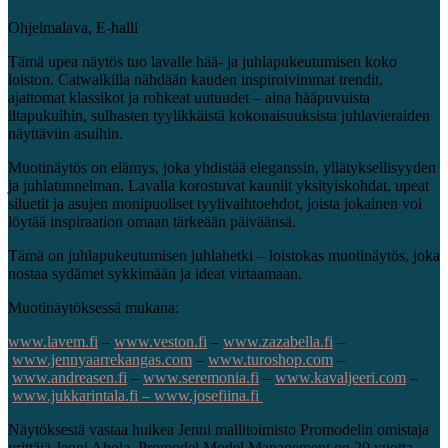
Ohjelmalava, E-halli
Tämä upea näytös tuo lavalle hää- ja juhlapukeutumisen koko
loiston. Catwalkilla nähdään kauden inspiroivimmat trendit,
ajattomat klassikot ja rohkeat uutuudet – aina hääpuvuista
iltapukuihin, sulhasten tyylikkäistä kokonaisuuksista juhlavieraiden
näyttäviin asuihin.
Muotinäytös on elämys, joka yhdistää eleganssin, yllätyksellisyyden
ja juhlatunnelman. Lavalla korostuvat kauniit yksityiskohdat, upeat
siluetit ja asujen monipuoliset tyylivaihtoehdot, joista jokainen voi
löytää inspiraation omaan tärkeään päiväänsä.
Tämä on juhlapukeutumisen juhlahetki – loistokas muotinäytös, joka
nostaa sydämet sykkimään ja ideat virtaamaan.
Muotinäytöksessä mukana:
www.lavem.fi
–
www.veston.fi
–
www.zazabella.fi
–
www.jennyaarrekangas.com
–
www.turoshop.com
–
www.andreasen.fi
–
www.seremonia.fi
–
www.kavaljeeri.com
–
www.jukkarintala.fi – www.josefiina.fi
Näytöksestä vastaa huikea Jenni mallitoimisto Promodelin omistaja
yrittäjä Jenni Ahola. Promodel Model Management on 20 vuotta