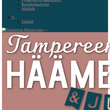
Ravintolapalvelut
Medialle
fi
English