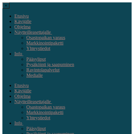
×
Etusivu
Kävijälle
Ohjelma
Näytteilleasettajalle
Osastopaikan varaus
Markkinointipaketti
Yhteystiedot
Info
Pääsyliput
Pysäköinti ja saapuminen
Ravintolapalvelut
Medialle
Etusivu
Kävijälle
Ohjelma
Näytteilleasettajalle
Osastopaikan varaus
Markkinointipaketti
Yhteystiedot
Info
Pääsyliput
Pysäköinti ja saapuminen