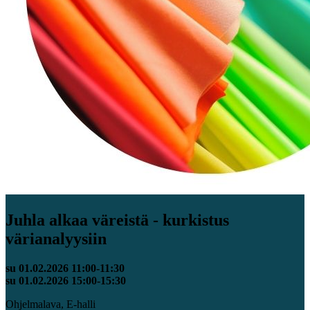
Juhla alkaa väreistä - kurkistus
värianalyysiin
su 01.02.2026 11:00-11:30
su 01.02.2026 15:00-15:30
Ohjelmalava, E-halli