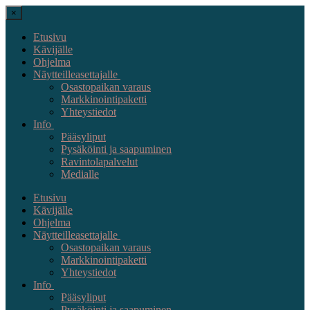
×
Etusivu
Kävijälle
Ohjelma
Näytteilleasettajalle
Osastopaikan varaus
Markkinointipaketti
Yhteystiedot
Info
Pääsyliput
Pysäköinti ja saapuminen
Ravintolapalvelut
Medialle
Etusivu
Kävijälle
Ohjelma
Näytteilleasettajalle
Osastopaikan varaus
Markkinointipaketti
Yhteystiedot
Info
Pääsyliput
Pysäköinti ja saapuminen