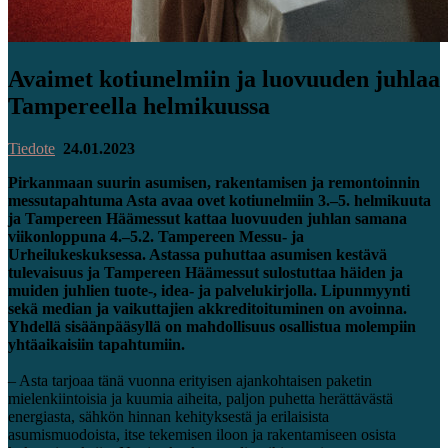
Avaimet kotiunelmiin ja luovuuden juhlaa
Tampereella helmikuussa
Tiedote
24.01.2023
Pirkanmaan suurin asumisen, rakentamisen ja remontoinnin
messutapahtuma Asta avaa ovet kotiunelmiin 3.–5. helmikuuta
ja Tampereen Häämessut kattaa luovuuden juhlan samana
viikonloppuna 4.–5.2. Tampereen Messu- ja
Urheilukeskuksessa. Astassa puhuttaa asumisen kestävä
tulevaisuus ja Tampereen Häämessut sulostuttaa häiden ja
muiden juhlien tuote-, idea- ja palvelukirjolla. Lipunmyynti
sekä median ja vaikuttajien akkreditoituminen on avoinna.
Yhdellä sisäänpääsyllä on mahdollisuus osallistua molempiin
yhtäaikaisiin tapahtumiin.
– Asta tarjoaa tänä vuonna erityisen ajankohtaisen paketin
mielenkiintoisia ja kuumia aiheita, paljon puhetta herättävästä
energiasta, sähkön hinnan kehityksestä ja erilaisista
asumismuodoista, itse tekemisen iloon ja rakentamiseen osista