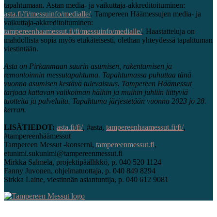
tapahtumaan. Astan media- ja vaikuttaja-akkreditoituminen:
asta.fi/fi/messuinfo/medialle/
. Tampereen Häämessujen media- ja
vaikuttaja-akkreditoituminen:
tampereenhaamessut.fi/fi/messuinfo/medialle/
. Haastatteluja on
mahdollista sopia myös etukäteisesti, olethan yhteydessä tapahtuman
viestintään.
Asta on Pirkanmaan suurin asumisen, rakentamisen ja
remontoinnin messutapahtuma. Tapahtumassa puhuttaa tänä
vuonna asumisen kestävä tulevaisuus. Tampereen Häämessut
tarjoaa kattavan valikoiman häihin ja muihin juhliin liittyviä
tuotteita ja palveluita. Tapahtuma järjestetään vuonna 2023 jo 28.
kerran.
LISÄTIEDOT:
asta.fi/fi/
, #asta,
tampereenhaamessut.fi/fi/
,
#tampereenhäämessut
Tampereen Messut -konserni,
tampereenmessut.fi
,
etunimi.sukunimi@tampereenmessut.fi
Mirkka Salmela, projektipäällikkö, p. 040 520 1124
Fanny Juvonen, ohjelmatuottaja, p. 040 849 8294
Sirkka Laine, viestinnän asiantuntija, p. 040 612 9081