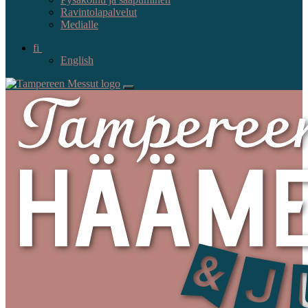
Ravintolapalvelut
Medialle
fi
English