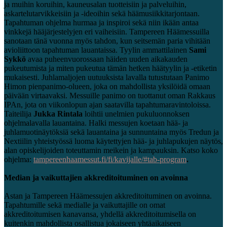
ja muihin koruihin, kauneusalan tuotteisiin ja palveluihin,
askartelutarvikkeisiin ja -ideoihin sekä häämusiikkitarjontaan.
Tapahtuman ohjelma hurmaa ja inspiroi sekä niin ikään antaa
vinkkejä hääjärjestelyjen eri vaiheisiin. Tampereen Häämessuilla
sanotaan tänä vuonna myös tahdon, kun seitsemän paria vihitään
avioliittoon tapahtuman lauantaissa. Tyylin ammattilainen
Sami
Sykkö
avaa puheenvuorossaan häiden uuden aikakauden
pukeutumista ja miten pukeutua tämän hetken häätyylin ja -etiketin
mukaisesti. Juhlamaljojen uutuuksista lavalla tutustutaan Panimo
Himon pienpanimo-olueen, joka on mahdollista yksilöidä omaan
päivään virtaavaksi. Messuille panimo on tuottanut oman Rakkaus
IPAn, jota on viikonlopun ajan saatavilla tapahtumaravintoloissa.
Taiteilija
Jukka Rintala
loihtii unelmien pukuluonnoksen
ohjelmalavalla lauantaina. Halki messujen koetaan hää- ja
juhlamuotinäytöksiä sekä lauantaina ja sunnuntaina myös Tredun ja
Nextiilin yhteistyössä luoma käytettyjen hää- ja juhlapukujen näytös,
alan opiskelijoiden toteuttamin meikein ja kampauksin. Katso koko
ohjelma:
tampereenhaamessut.fi/fi/kavijalle/#tab-program
.
Median ja vaikuttajien akkreditoituminen on avoinna
Astan ja Tampereen Häämessujen akkreditoituminen on avoinna.
Tapahtumille sekä medialle ja vaikuttajille on omat
akkreditoitumisen kanavansa, yhdellä akkreditoitumisella on
kuitenkin mahdollista osallistua jokaiseen yhtäaikaiseen