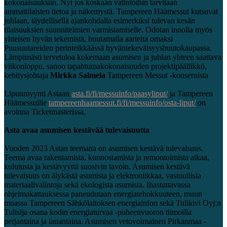
kokonaisuuksiin. Nyt jos koskaan valintoihin tarvitaan
ammattilaisten tietoa ja näkemystä. Tampereen Häämessut kutsuvat
juhlaan, täydellisellä ajankohdalla esimerkiksi tulevan kesän
tilaisuuksien suunnitelmien varmistamiselle. Odotan innolla myös
yhteisen hyvän tekemistä, huutamalla aarteita omaksi
Puusuutareiden perinteikkäässä hyväntekeväisyyshuutokaupassa.
Lämpimästi tervetuloa kokemaan asumisen ja juhlan yhteen saattava
viikonloppu, sanoo tapahtumakokonaisuuden projektipäällikkö,
kehitysjohtaja
Mirkka Salmela
Tampereen Messut -konsernista
Lipunmyynti Astaan
asta.fi/fi/messuinfo/paasyliput/
ja Tampereen
Häämessuille
tampereenhaamessut.fi/fi/messuinfo/osta-liput/
on
avoinna Ticketmasterissa.
Asta avaa asumisen kestävää tulevaisuutta
Vuoden 2023 Astan teemana on asumisen kestävä tulevaisuus.
Teema avaa rakentamista, kunnostamista ja remontoimista aikaa,
kulutusta ja kestävyyttä suosivin tavoin. Asumisen kestävä
tulevaisuus on älykästä asumista ja elektroniikkaa, vastuullisia
materiaalivalintoja sekä ekologista asumista. Ihastuttavassa
ohjelmakattauksessa paneudutaan energiatehokkuuteen, muun
muassa Tampereen Sähkölaitoksen energiainfon sekä Tulikivi Oyj:n
Tulisija osana kodin energiaturvaa -puheenvuoron tiimoilla
perjantaina ja lauantaina. Asumisen vetovoimainen Pirkanmaa -