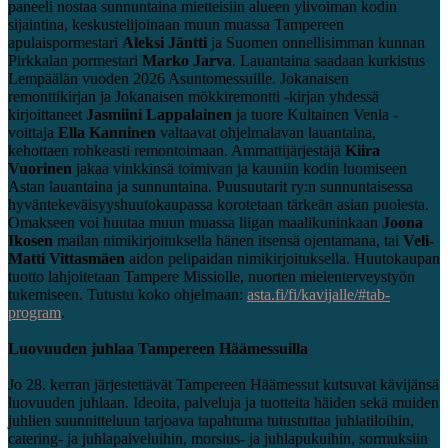
paneeli nostaa sunnuntaina mietteisiin alueen ylivoiman kodin
sijaintina, keskustelijoinaan muun muassa Tampereen
apulaispormestari
Aleksi Jäntti
ja Suomen onnellisimman kunnan
Pirkkalan pormestari
Marko Jarva
. Lauantaina saadaan kurkistus
Lempäälän vuoden 2026 Asuntomessuille. Jokanaisen
remonttikirjan ja Jokanaisen mökkiremontti -kirjan yhdessä
kirjoittaneet
Jasmiini Lappalainen
ja tuore Kultainen Venla -
voittaja
Ella Kanninen
valtaavat ohjelmalavan lauantaina,
kehottaen rohkeasti remontoimaan. Ammattijärjestäjä
Kiira
Vuorinen
jakaa vinkkinsä toimivan ja kauniin kodin luomiseen
Astan lauantaina ja sunnuntaina. Puusuutarit ry:n sunnuntaisessa
hyväntekeväisyyshuutokaupassa korotetaan tärkeän asian puolesta.
Omakseen voi huutaa muun muassa liigan maalikuninkaan
Joona
Ikosen
mailan nimikirjoituksella hänen itsensä ojentamana, tai
Veli-
Matti Vittasmäen
aidon pelipaidan nimikirjoituksella. Huutokaupan
tuotto lahjoitetaan Tampere Missiolle, nuorten mielenterveystyön
tukemiseen. Tutustu koko ohjelmaan:
asta.fi/fi/kavijalle/#tab-
program
.
Luovuuden juhlaa Tampereen Häämessuilla
Jo 28. kerran järjestettävät Tampereen Häämessut kutsuvat kävijänsä
luovuuden juhlaan. Ideoita, palveluja ja tuotteita häiden sekä muiden
juhlien suunnitteluun tarjoava tapahtuma tutustuttaa juhlatiloihin,
catering- ja juhlapalveluihin, morsius- ja juhlapukuihin, sormuksiin