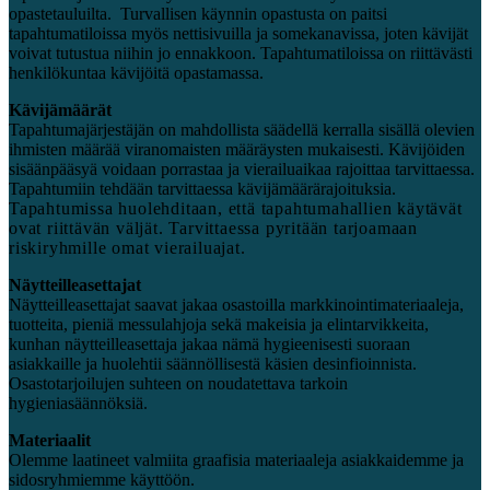
opastetauluilta. Turvallisen käynnin opastusta on paitsi
tapahtumatiloissa myös nettisivuilla ja somekanavissa, joten kävijät
voivat tutustua niihin jo ennakkoon. Tapahtumatiloissa on riittävästi
henkilökuntaa kävijöitä opastamassa.
Kävijämäärät
Tapahtumajärjestäjän on mahdollista säädellä kerralla sisällä olevien
ihmisten määrää viranomaisten määräysten mukaisesti. Kävijöiden
sisäänpääsyä voidaan porrastaa ja vierailuaikaa rajoittaa tarvittaessa.
Tapahtumiin tehdään tarvittaessa kävijämäärärajoituksia.
Tapahtumissa huolehditaan, että tapahtumahallien käytävät
ovat riittävän väljät. Tarvittaessa pyritään tarjoamaan
riskiryhmille omat vierailuajat.
Näytteilleasettajat
Näytteilleasettajat saavat jakaa osastoilla markkinointimateriaaleja,
tuotteita, pieniä messulahjoja sekä makeisia ja elintarvikkeita,
kunhan näytteilleasettaja jakaa nämä hygieenisesti suoraan
asiakkaille ja huolehtii säännöllisestä käsien desinfioinnista.
Osastotarjoilujen suhteen on noudatettava tarkoin
hygieniasäännöksiä.
Materiaalit
Olemme laatineet valmiita graafisia materiaaleja asiakkaidemme ja
sidosryhmiemme käyttöön.