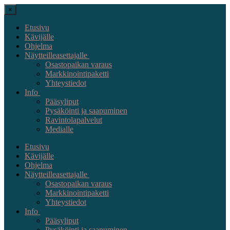
×
Etusivu
Kävijälle
Ohjelma
Näytteilleasettajalle
Osastopaikan varaus
Markkinointipaketti
Yhteystiedot
Info
Pääsyliput
Pysäköinti ja saapuminen
Ravintolapalvelut
Medialle
Etusivu
Kävijälle
Ohjelma
Näytteilleasettajalle
Osastopaikan varaus
Markkinointipaketti
Yhteystiedot
Info
Pääsyliput
Pysäköinti ja saapuminen