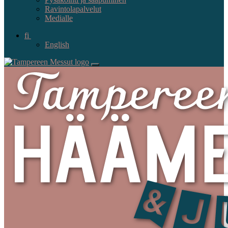
Ravintolapalvelut
Medialle
fi
English