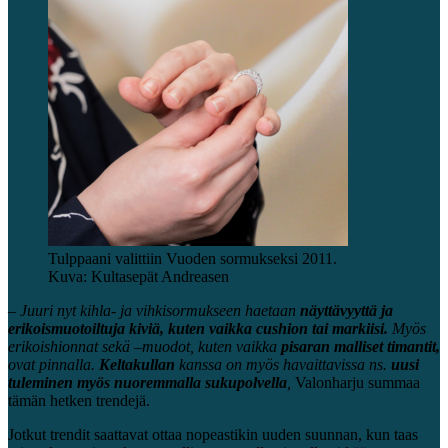
Tulppaani valittiin Vuoden sormukseksi 2011.
Kuva: Kultasepät Andreasen
– Juuri nyt
kihla- ja vihkisormuksee
n
haetaan
näyttävyyttä
ja
erikoismuotoiltuja kiviä,
kuten
vaikka
cushion
tai
markiisi.
Myös
erikoishionnat
sekä
–
muodot
, kuten
vaikka
pisaran
mallis
et
timant
it
,
ovat pinnalla
.
Keltakullan
kanssa on myös havaittavissa ns.
uusi
tuleminen myös nuoremmalla sukupolvella
,
Valo
n
harju summaa
t
ämän hetken trendejä.
Jotkut trendit saattavat ottaa nopeastikin uuden suunnan, kun taas