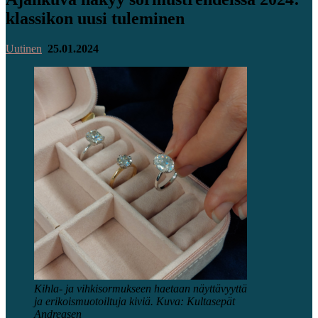
klassikon uusi tuleminen
Uutinen
25.01.2024
Kihla- ja vihkisormukseen haetaan näyttävyyttä
ja erikoismuotoiltuja kiviä. Kuva: Kultasepät
Andreasen