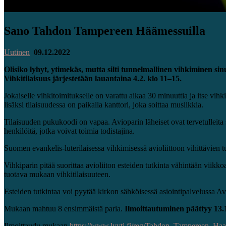
Sano Tahdon Tampereen Häämessuilla
Uutinen
09.12.2022
Olisiko lyhyt, ytimekäs, mutta silti tunnelmallinen vihkiminen 
Vihkitilaisuus järjestetään lauantaina 4.2. klo 11–15.
Jokaiselle vihkitoimitukselle on varattu aikaa 30 minuuttia ja itse vi
lisäksi tilaisuudessa on paikalla kanttori, joka soittaa musiikkia.
Tilaisuuden pukukoodi on vapaa. Avioparin läheiset ovat tervetulleita se
henkilöitä, jotka voivat toimia todistajina.
Suomen evankelis-luterilaisessa vihkimisessä avioliittoon vihittävien t
Vihkiparin pitää suorittaa avioliiton esteiden tutkinta vähintään viikk
tuotava mukaan vihkitilaisuuteen.
Esteiden tutkintaa voi pyytää kirkon sähköisessä asiointipalvelussa Avi
Mukaan mahtuu 8 ensimmäistä paria.
Ilmoittautuminen päättyy 13.
Ilmoittaudu mukaan
https://www.lyyti.fi/reg/Tahdon_Tampereen_Ha