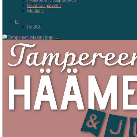
Ravintolapalvelut
Medialle
fi
English