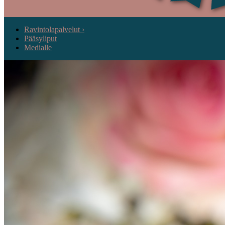
Ravintolapalvelut ›
Pääsyliput
Medialle