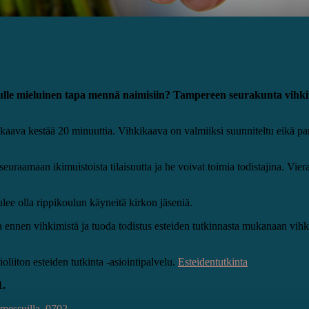
sinulle mieluinen tapa mennä naimisiin? Tampereen seurakunta vihk
hkikaava kestää 20 minuuttia. Vihkikaava on valmiiksi suunniteltu eikä p
uraamaan ikimuistoista tilaisuutta ja he voivat toimia todistajina. Viera
ulee olla rippikoulun käyneitä kirkon jäseniä.
oa ennen vihkimistä ja tuoda todistus esteiden tutkinnasta mukanaan vihki
oliiton esteiden tutkinta -asiointipalvelu.
Esteidentutkinta
1.
amessuilla_0702