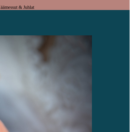
äämessut & Juhlat