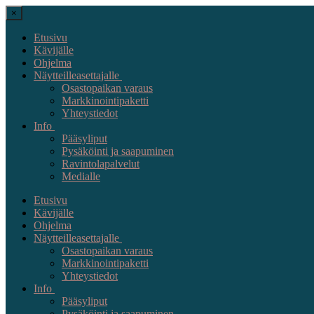
×
Etusivu
Kävijälle
Ohjelma
Näytteilleasettajalle
Osastopaikan varaus
Markkinointipaketti
Yhteystiedot
Info
Pääsyliput
Pysäköinti ja saapuminen
Ravintolapalvelut
Medialle
Etusivu
Kävijälle
Ohjelma
Näytteilleasettajalle
Osastopaikan varaus
Markkinointipaketti
Yhteystiedot
Info
Pääsyliput
Pysäköinti ja saapuminen