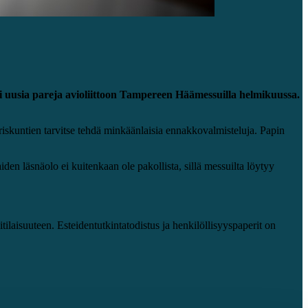
ii uusia pareja avioliittoon Tampereen Häämessuilla helmikuussa.
ariskuntien tarvitse tehdä minkäänlaisia ennakkovalmisteluja. Papin
iden läsnäolo ei kuitenkaan ole pakollista, sillä messuilta löytyy
tilaisuuteen. Esteidentutkintatodistus ja henkilöllisyyspaperit on