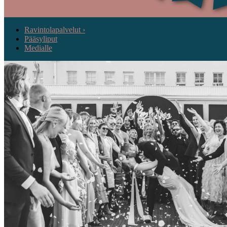
Ravintolapalvelut ›
Pääsyliput
Medialle