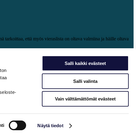
 tarkoittaa, että myös vieraslista on oltava valmiina ja häille oltava
viikonlopun majoitusvaihtoehdot tai vaikka parkkipaikat.
Salli kaikki evästeet
tkaisun.
ston
 ansiosta kutsut on mahdollista saada käteen vielä saman päivän aikana.
ntaa
Salli valinta
a vinkkejä häävuoden kuukausikohtaisen aikataulun laatimisessa
seloste-
Vain välttämättömät evästeet
ti
Näytä tiedot