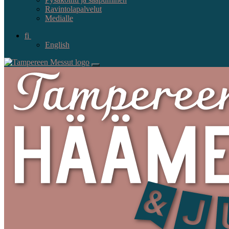
Ravintolapalvelut
Medialle
fi
English