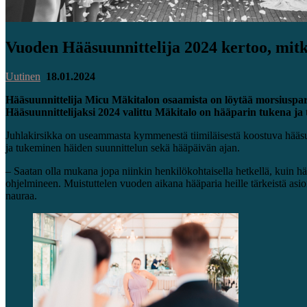
Vuoden Hääsuunnittelija 2024 kertoo, mitk
Uutinen
18.01.2024
Hääsuunnittelija Micu Mäkitalon osaamista on löytää morsiuspa
Hääsuunnittelijaksi 2024 valittu Mäkitalo on hääparin tukena j
Juhlakirsikka on useammasta kymmenestä tiimiläisestä koostuva hääsuun
ja tukeminen häiden suunnittelun sekä hääpäivän ajan.
– Saatan olla mukana jopa niinkin henkilökohtaisella hetkellä, kuin 
ohjelmineen. Muistuttelen vuoden aikana hääparia heille tärkeistä asiois
nauraa.