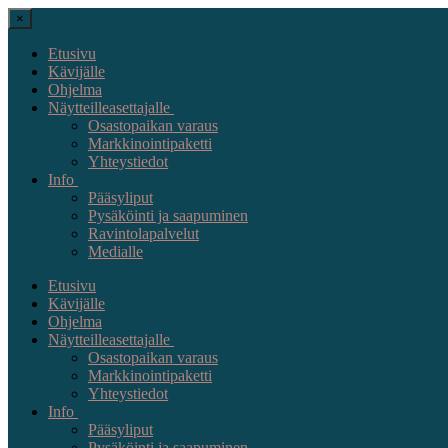
×
Etusivu
Kävijälle
Ohjelma
Näytteilleasettajalle
Osastopaikan varaus
Markkinointipaketti
Yhteystiedot
Info
Pääsyliput
Pysäköinti ja saapuminen
Ravintolapalvelut
Medialle
Etusivu
Kävijälle
Ohjelma
Näytteilleasettajalle
Osastopaikan varaus
Markkinointipaketti
Yhteystiedot
Info
Pääsyliput
Pysäköinti ja saapuminen