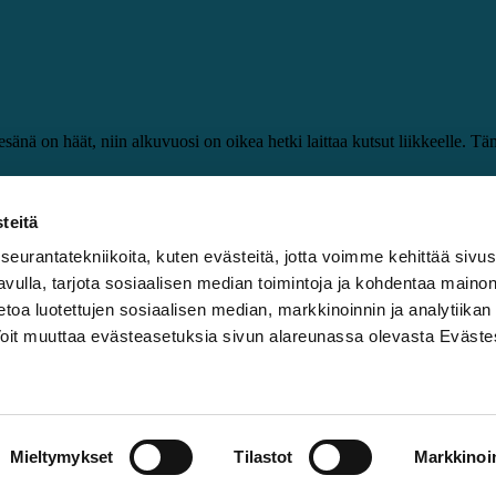
nä on häät, niin alkuvuosi on oikea hetki laittaa kutsut liikkeelle. Tämä
äille omia verkkosivuja. Sinne on näppärä koota kaikki tieto, kuten juhla
teitä
elun asteella, Juhlakirsikan Mäkitalo tyynnyttelee ja tarjoaa tähänkin ra
urantatekniikoita, kuten evästeitä, jotta voimme kehittää sivu
la, jossa on tarjolla valmiita kutsupohjia. Vistaprintin ja painotalojen
 avulla, tarjota sosiaalisen median toimintoja ja kohdentaa maino
oa luotettujen sosiaalisen median, markkinoinnin ja analytiikan
Vuoden Hääsuunnittelija 2024 Micu Mäkitalo Juhlakirsikasta anta
t muuttaa evästeasetuksia sivun alareunassa olevasta Eväste
kuohuviinibaarin toteutuksesta ja somistuksesta.
Mieltymykset
Tilastot
Markkinoin