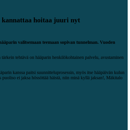
 kannattaa hoitaa juuri nyt
n hääparin valitsemaan teemaan sopivan tunnelman. Vuoden
an tärkein tehtävä on hääparin henkilökohtainen palvelu, avustaminen
äparin kanssa paitsi suunnitteluprosessin, myös itse hääpäivän kulun
s puoliso ei jaksa hössöttää häistä, niin minä kyllä jaksan!, Mäkitalo