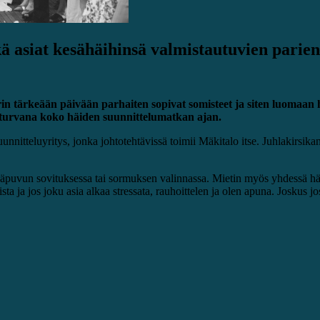
ä asiat kesähäihinsä valmistautuvien parien
rin tärkeään päivään parhaiten sopivat somisteet ja siten luomaa
a turvana koko häiden suunnittelumatkan ajan.
nitteluyritys, jonka johtotehtävissä toimii Mäkitalo itse. Juhlakirsik
hääpuvun sovituksessa tai sormuksen valinnassa. Mietin myös yhdessä hä
ta ja jos joku asia alkaa stressata, rauhoittelen ja olen apuna. Joskus jo