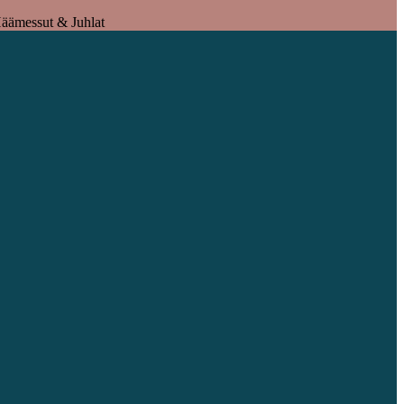
äämessut & Juhlat