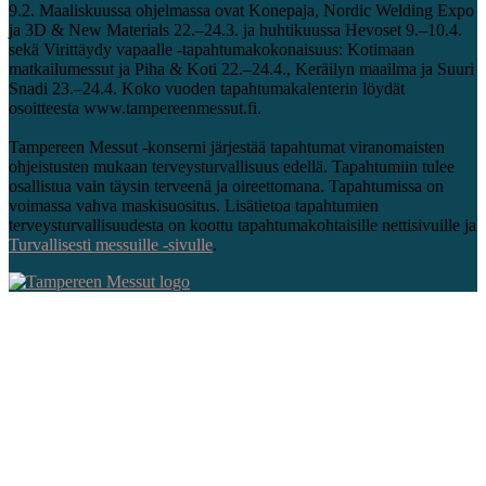
9.2. Maaliskuussa ohjelmassa ovat Konepaja, Nordic Welding Expo
ja 3D & New Materials 22.–24.3. ja huhtikuussa Hevoset 9.–10.4.
sekä Virittäydy vapaalle -tapahtumakokonaisuus: Kotimaan
matkailumessut ja Piha & Koti 22.–24.4., Keräilyn maailma ja Suuri
Snadi 23.–24.4. Koko vuoden tapahtumakalenterin löydät
osoitteesta www.tampereenmessut.fi.
Tampereen Messut -konserni järjestää tapahtumat viranomaisten
ohjeistusten mukaan terveysturvallisuus edellä. Tapahtumiin tulee
osallistua vain täysin terveenä ja oireettomana. Tapahtumissa on
voimassa vahva maskisuositus. Lisätietoa tapahtumien
terveysturvallisuudesta on koottu tapahtumakohtaisille nettisivuille ja
Turvallisesti messuille -sivulle
.