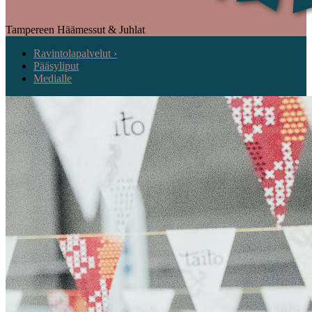
Tampereen Häämessut & Juhlat
Ravintolapalvelut ›
Pääsyliput
Medialle