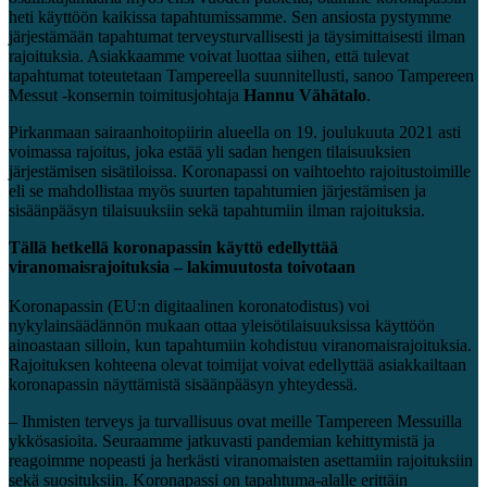
heti käyttöön kaikissa tapahtumissamme. Sen ansiosta pystymme
järjestämään tapahtumat terveysturvallisesti ja täysimittaisesti ilman
rajoituksia. Asiakkaamme voivat luottaa siihen, että tulevat
tapahtumat toteutetaan Tampereella suunnitellusti, sanoo Tampereen
Messut -konsernin toimitusjohtaja
Hannu Vähätalo
.
Pirkanmaan sairaanhoitopiirin alueella on 19. joulukuuta 2021 asti
voimassa rajoitus, joka estää yli sadan hengen tilaisuuksien
järjestämisen sisätiloissa. Koronapassi on vaihtoehto rajoitustoimille
eli se mahdollistaa myös suurten tapahtumien järjestämisen ja
sisäänpääsyn tilaisuuksiin sekä tapahtumiin ilman rajoituksia.
Tällä hetkellä koronapassin käyttö edellyttää
viranomaisrajoituksia – lakimuutosta toivotaan
Koronapassin (EU:n digitaalinen koronatodistus) voi
nykylainsäädännön mukaan ottaa yleisötilaisuuksissa käyttöön
ainoastaan silloin, kun tapahtumiin kohdistuu viranomaisrajoituksia.
Rajoituksen kohteena olevat toimijat voivat edellyttää asiakkailtaan
koronapassin näyttämistä sisäänpääsyn yhteydessä.
– Ihmisten terveys ja turvallisuus ovat meille Tampereen Messuilla
ykkösasioita. Seuraamme jatkuvasti pandemian kehittymistä ja
reagoimme nopeasti ja herkästi viranomaisten asettamiin rajoituksiin
sekä suosituksiin. Koronapassi on tapahtuma-alalle erittäin