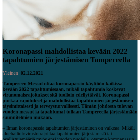
Koronapassi mahdollistaa kevään 2022
tapahtumien järjestämisen Tampereella
Yleinen
02.12.2021
Tampereen Messut ottaa koronapassin käyttöön kaikissa
kevään 2022 tapahtumissaan, mikäli tapahtumia koskevat
viranomaisrajoitukset sitä tuolloin edellyttävät. Koronapassi
purkaa rajoitukset ja mahdollistaa tapahtumien järjestämisen
täysimittaisesti ja terveysturvallisesti. Tämän johdosta tulevan
vuoden messut ja tapahtumat tullaan Tampereella järjestämään
suunnitelmien mukaan.
– Ilman koronapassia tapahtumien järjestäminen on vaikeaa. Mikäli
aluehallintovirasto rajoittaa tapahtumien järjestämistä tai
osallistujamääriä myös ensi vuoden puolella, otamme koronapassin