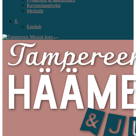
Ravintolapalvelut
Medialle
fi
English