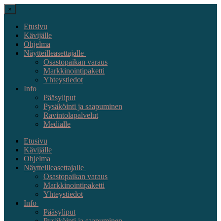
×
Etusivu
Kävijälle
Ohjelma
Näytteilleasettajalle
Osastopaikan varaus
Markkinointipaketti
Yhteystiedot
Info
Pääsyliput
Pysäköinti ja saapuminen
Ravintolapalvelut
Medialle
Etusivu
Kävijälle
Ohjelma
Näytteilleasettajalle
Osastopaikan varaus
Markkinointipaketti
Yhteystiedot
Info
Pääsyliput
Pysäköinti ja saapuminen