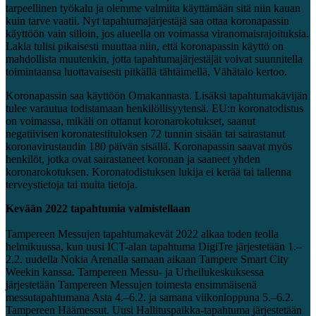
tarpeellinen työkalu ja olemme valmiita käyttämään sitä niin kauan
kuin tarve vaatii. Nyt tapahtumajärjestäjä saa ottaa koronapassin
käyttöön vain silloin, jos alueella on voimassa viranomaisrajoituksia.
Lakia tulisi pikaisesti muuttaa niin, että koronapassin käyttö on
mahdollista muutenkin, jotta tapahtumajärjestäjät voivat suunnitella
toimintaansa luottavaisesti pitkällä tähtäimellä, Vähätalo kertoo.
Koronapassin saa käyttöön Omakannasta. Lisäksi tapahtumakävijän
tulee varautua todistamaan henkilöllisyytensä. EU:n koronatodistus
on voimassa, mikäli on ottanut koronarokotukset, saanut
negatiivisen koronatestituloksen 72 tunnin sisään tai sairastanut
koronavirustaudin 180 päivän sisällä. Koronapassin saavat myös
henkilöt, jotka ovat sairastaneet koronan ja saaneet yhden
koronarokotuksen. Koronatodistuksen lukija ei kerää tai tallenna
terveystietoja tai muita tietoja.
Kevään 2022 tapahtumia valmistellaan
Tampereen Messujen tapahtumakevät 2022 alkaa toden teolla
helmikuussa, kun uusi ICT-alan tapahtuma DigiTre järjestetään 1.–
2.2. uudella Nokia Arenalla samaan aikaan Tampere Smart City
Weekin kanssa. Tampereen Messu- ja Urheilukeskuksessa
järjestetään Tampereen Messujen toimesta ensimmäisenä
messutapahtumana Asta 4.–6.2. ja samana viikonloppuna 5.–6.2.
Tampereen Häämessut. Uusi Hallituspaikka-tapahtuma järjestetään