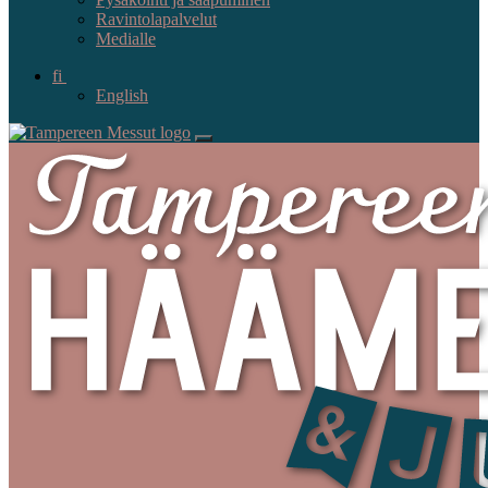
Ravintolapalvelut
Medialle
fi
English