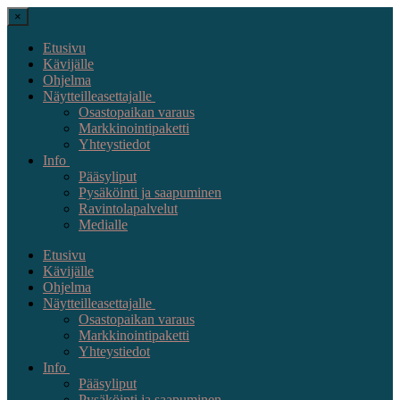
×
Etusivu
Kävijälle
Ohjelma
Näytteilleasettajalle
Osastopaikan varaus
Markkinointipaketti
Yhteystiedot
Info
Pääsyliput
Pysäköinti ja saapuminen
Ravintolapalvelut
Medialle
Etusivu
Kävijälle
Ohjelma
Näytteilleasettajalle
Osastopaikan varaus
Markkinointipaketti
Yhteystiedot
Info
Pääsyliput
Pysäköinti ja saapuminen