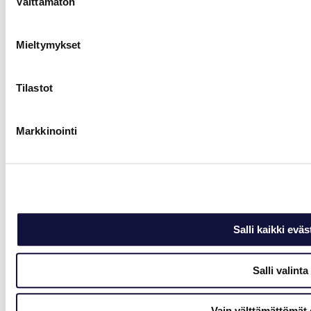
Välttämätön
valinta
Mieltymykset
Tilastot
Markkinointi
Salli kaikki eväs
Salli valinta
Vain välttämättömät 