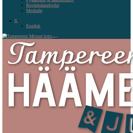
Ravintolapalvelut
Medialle
fi
English